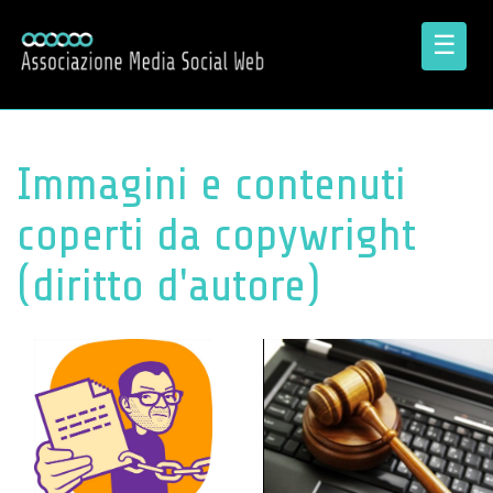
☰
Immagini e contenuti
coperti da copywright
(diritto d'autore)